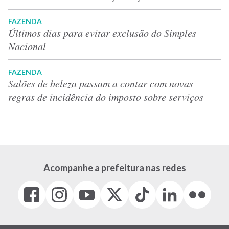
FAZENDA
Últimos dias para evitar exclusão do Simples
Nacional
FAZENDA
Salões de beleza passam a contar com novas
regras de incidência do imposto sobre serviços
Acompanhe a prefeitura nas redes
Facebook
Instagram
Youtube
X
Tiktok
LinkedIn
Flickr
(link
(link
(link
(Antigo
(link
(link
(link
abre
abre
abre
Twitter)
abre
abre
abre
em
em
em
(link
em
em
em