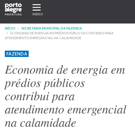
Pular
Expandir/recolher
para
navegação
MENU
o
conteúdo
INÍCIO
SECRETARIA MUNICIPAL DA FAZENDA
principal
ECONOMIA DE ENERGIA EM PRÉDIOS PÚBLICOS CONTRIBUI PARA
ATENDIMENTO EMERGENCIAL NA CALAMIDADE
FAZENDA
Economia de energia em
prédios públicos
contribui para
atendimento emergencial
na calamidade