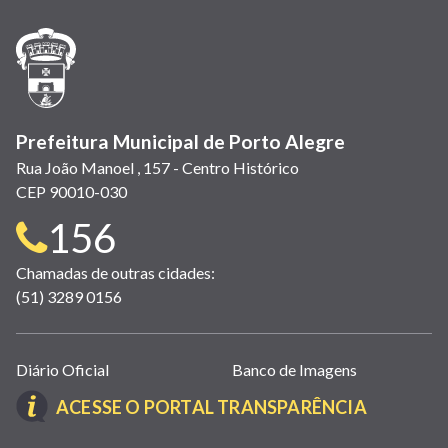
nova
nova
nova
abre
nova
nova
nova
janela)
janela)
janela)
em
janela)
janela)
janela)
nova
janela)
Prefeitura Municipal de Porto Alegre
Rua João Manoel , 157 - Centro Histórico
CEP 90010-030
Telefone
156
para
Chamadas de outras cidades:
(51) 3289 0156
contato:
Links
Diário Oficial
Banco de Imagens
úteis
(LINK
ACESSE O PORTAL TRANSPARÊNCIA
(abrem
ABRE
em