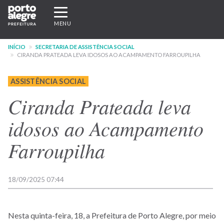
Pular
Expandir/recolher
para
navegação
MENU
o
conteúdo
INÍCIO
SECRETARIA DE ASSISTÊNCIA SOCIAL
principal
CIRANDA PRATEADA LEVA IDOSOS AO ACAMPAMENTO FARROUPILHA
ASSISTÊNCIA SOCIAL
Ciranda Prateada leva
idosos ao Acampamento
Farroupilha
18/09/2025 07:44
Nesta quinta-feira, 18, a Prefeitura de Porto Alegre, por meio