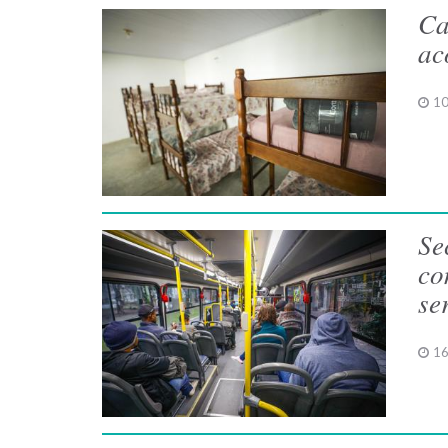
Ca
ac
10
Se
co
se
16