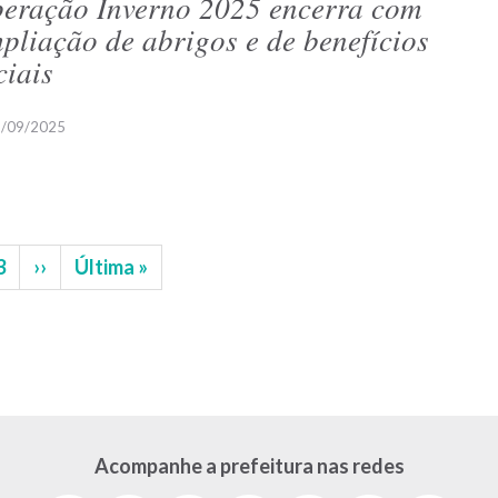
eração Inverno 2025 encerra com
pliação de abrigos e de benefícios
ciais
/09/2025
na
Página
3
Próxima
››
Última
Última »
página
página
Acompanhe a prefeitura nas redes