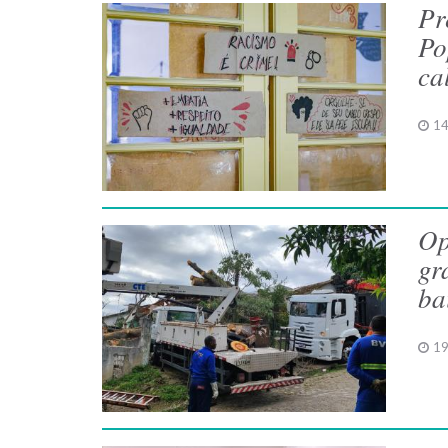
Pr
Po
ca
14
Op
gr
ba
19