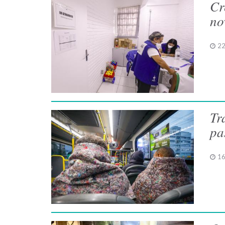
Cr
no
22
Tr
pa
16