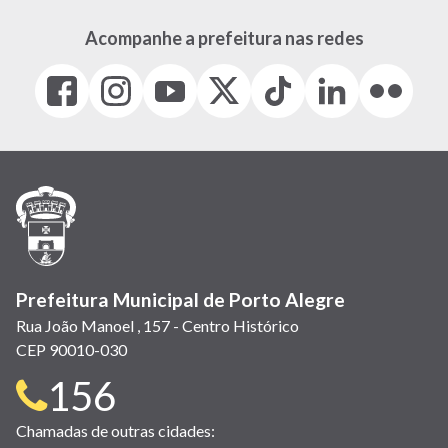
Acompanhe a prefeitura nas redes
Facebook
Instagram
Youtube
X
Tiktok
LinkedIn
Flickr
(link
(link
(link
(Antigo
(link
(link
(link
abre
abre
abre
Twitter)
abre
abre
abre
em
em
em
(link
em
em
em
nova
nova
nova
abre
nova
nova
nova
janela)
janela)
janela)
em
janela)
janela)
janela)
nova
janela)
Prefeitura Municipal de Porto Alegre
Rua João Manoel , 157 - Centro Histórico
CEP 90010-030
Telefone
156
para
Chamadas de outras cidades: