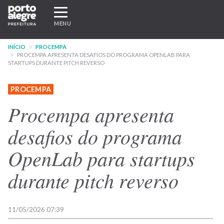
Pular
Expandir/recolher
para
navegação
MENU
o
conteúdo
INÍCIO
PROCEMPA
principal
PROCEMPA APRESENTA DESAFIOS DO PROGRAMA OPENLAB PARA
STARTUPS DURANTE PITCH REVERSO
PROCEMPA
Procempa apresenta
desafios do programa
OpenLab para startups
durante pitch reverso
11/05/2026 07:39