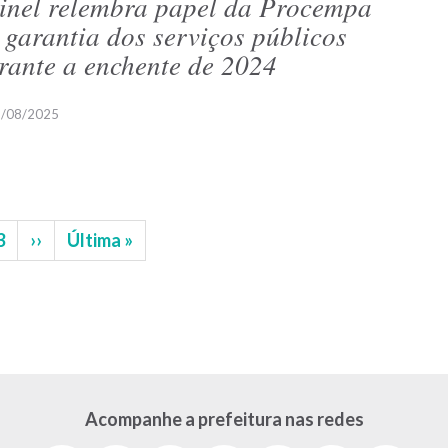
inel relembra papel da Procempa
 garantia dos serviços públicos
rante a enchente de 2024
/08/2025
na
Página
3
Próxima
››
Última
Última »
página
página
Acompanhe a prefeitura nas redes