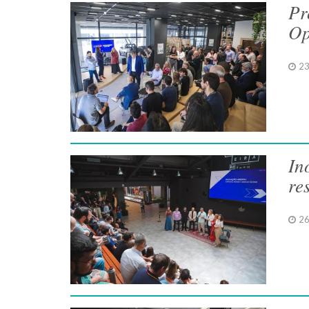
Pr
Op
23
In
re
26