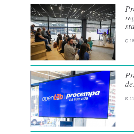
Pr
re
st
18
Pr
de
11