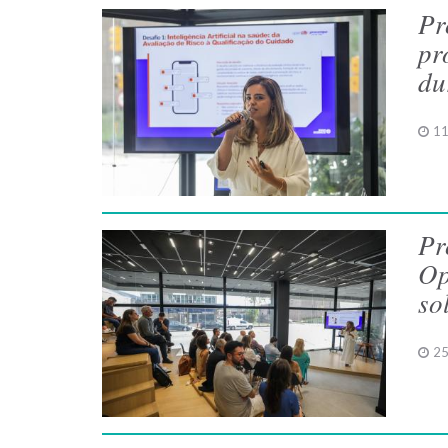
Pr
pr
du
11
Pr
Op
so
25