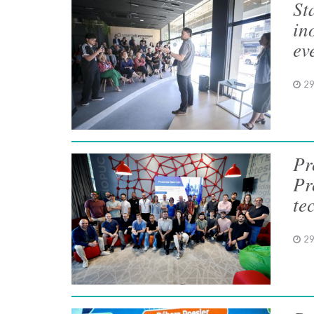
St
in
ev
29
Pr
Pr
te
29