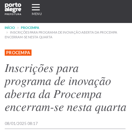
Pular
Expandir/recolher
para
navegação
MENU
o
conteúdo
INÍCIO
PROCEMPA
principal
INSCRIÇÕES PARA PROGRAMA DE INOVAÇÃO ABERTA DA PROCEMPA
ENCERRAM-SE NESTA QUARTA
PROCEMPA
Inscrições para
programa de inovação
aberta da Procempa
encerram-se nesta quarta
08/01/2025 08:17