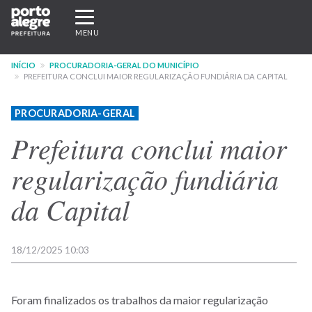
Pular
Expandir/recolher
para
navegação
MENU
o
conteúdo
INÍCIO
PROCURADORIA-GERAL DO MUNICÍPIO
principal
PREFEITURA CONCLUI MAIOR REGULARIZAÇÃO FUNDIÁRIA DA CAPITAL
PROCURADORIA-GERAL
Prefeitura conclui maior
regularização fundiária
da Capital
18/12/2025 10:03
Foram finalizados os trabalhos da maior regularização