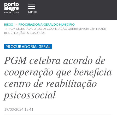
Pular
Expandir/recolher
para
navegação
MENU
o
conteúdo
INÍCIO
PROCURADORIA-GERAL DO MUNICÍPIO
principal
PGM CELEBRA ACORDO DE COOPERAÇÃO QUE BENEFICIA CENTRO DE
REABILITAÇÃO PSICOSSOCIAL
PROCURADORIA-GERAL
PGM celebra acordo de
cooperação que beneficia
centro de reabilitação
psicossocial
19/03/2024 15:41