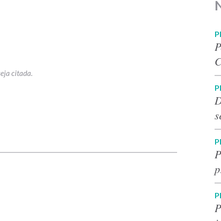
P
P
C
P
D
s
p
P
P
p
P
P