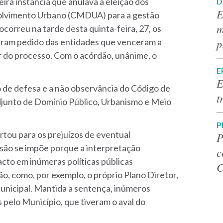
ira instância que anulava a eleição dos
D
E
lvimento Urbano (CMDUA) para a gestão
m
correu na tarde desta quinta-feira, 27, os
p
ram pedido das entidades que venceram a
r do processo. Com o acórdão, unânime, o
E
E
 de defesa e a não observância do Código de
t
adjunto de Domínio Público, Urbanismo e Meio
P
rtou para os prejuízos de eventual
P
são se impõe porque a interpretação
c
cto em inúmeras políticas públicas
C
, como, por exemplo, o próprio Plano Diretor,
unicipal. Mantida a sentença, inúmeros
 pelo Município, que tiveram o aval do