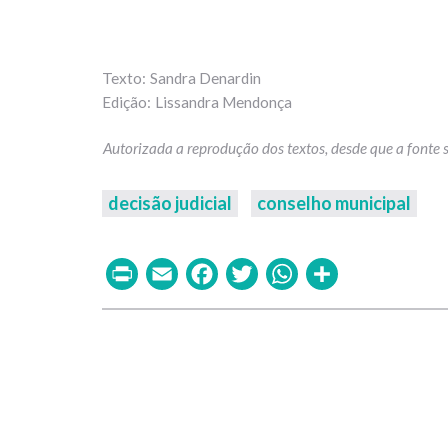
Sandra Denardin
Lissandra Mendonça
decisão judicial
conselho municipal
Print
Email
Facebook
Twitter
WhatsAp
Share