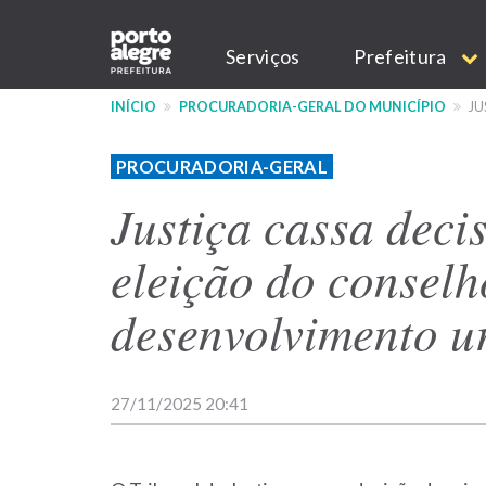
Pular
Main
para
Serviços
Prefeitura
o
navigation
conteúdo
INÍCIO
PROCURADORIA-GERAL DO MUNICÍPIO
JU
principal
PROCURADORIA-GERAL
Justiça cassa deci
eleição do conselh
desenvolvimento u
27/11/2025 20:41