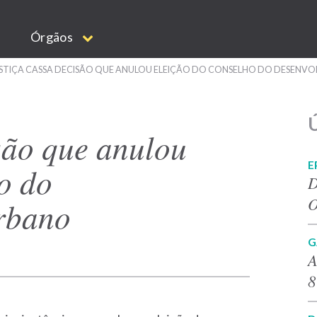
Órgãos
STIÇA CASSA DECISÃO QUE ANULOU ELEIÇÃO DO CONSELHO DO DESENV
Ú
são que anulou
E
o do
D
O
rbano
G
A
8