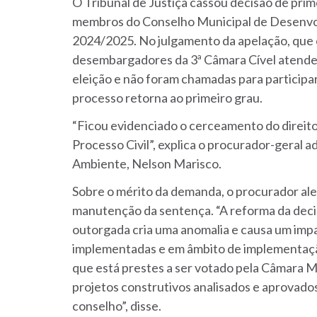
O Tribunal de Justiça cassou decisão de prime
membros do Conselho Municipal de Desenvo
2024/2025. No julgamento da apelação, que o
desembargadores da 3ª Câmara Cível atende
eleição e não foram chamadas para participa
processo retorna ao primeiro grau.
“Ficou evidenciado o cerceamento do direito
Processo Civil”, explica o procurador-geral 
Ambiente, Nelson Marisco.
Sobre o mérito da demanda, o procurador ale
manutenção da sentença. “A reforma da deci
outorgada cria uma anomalia e causa um impa
implementadas e em âmbito de implementação
que está prestes a ser votado pela Câmara M
projetos construtivos analisados e aprovados
conselho”, disse.