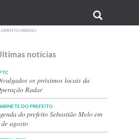
Buscar
no
OLVIMENTO URBANO
site
ltimas notícias
PTC
ivulgados os próximos locais da
peração Radar
ABINETE DO PREFEITO
genda do prefeito Sebastião Melo em
 de agosto