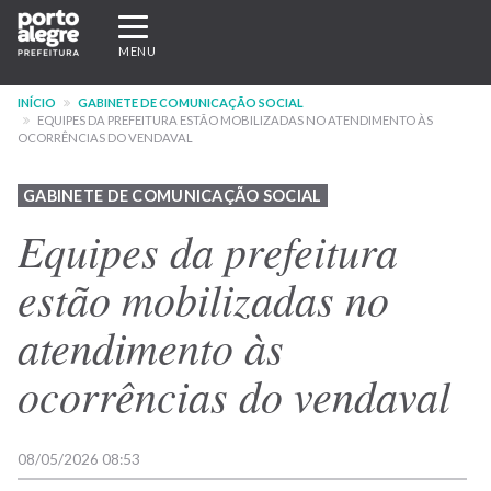
Pular
Expandir/recolher
para
navegação
MENU
o
conteúdo
INÍCIO
GABINETE DE COMUNICAÇÃO SOCIAL
principal
EQUIPES DA PREFEITURA ESTÃO MOBILIZADAS NO ATENDIMENTO ÀS
OCORRÊNCIAS DO VENDAVAL
GABINETE DE COMUNICAÇÃO SOCIAL
Equipes da prefeitura
estão mobilizadas no
atendimento às
ocorrências do vendaval
08/05/2026 08:53