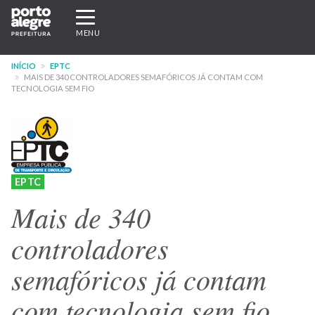
Pular
Expandir/recolher
para
navegação
MENU
o
conteúdo
INÍCIO
EPTC
principal
MAIS DE 340 CONTROLADORES SEMAFÓRICOS JÁ CONTAM COM
TECNOLOGIA SEM FIO
EPTC
Mais de 340
controladores
semafóricos já contam
com tecnologia sem fio