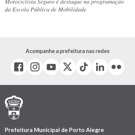
Motociclista Seguro é destaque na programação
da Escola Pública de Mobilidade
Acompanhe a prefeitura nas redes
Facebook
Instagram
Youtube
X
Tiktok
LinkedIn
Flickr
(link
(link
(link
(Antigo
(link
(link
(link
abre
abre
abre
Twitter)
abre
abre
abre
em
em
em
(link
em
em
em
nova
nova
nova
abre
nova
nova
nova
janela)
janela)
janela)
em
janela)
janela)
janela)
nova
janela)
Prefeitura Municipal de Porto Alegre