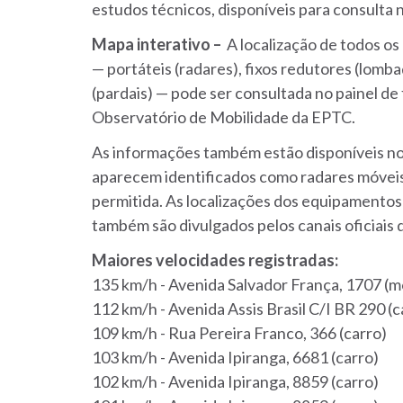
estudos técnicos, disponíveis para consulta 
Mapa interativo –
A localização de todos o
— portáteis (radares), fixos redutores (lomba
(pardais) — pode ser consultada no painel de
Observatório de Mobilidade da EPTC.
As informações também estão disponíveis no
aparecem identificados como radares móveis
permitida. As localizações dos equipamento
também são divulgados pelos canais oficiais 
Maiores velocidades registradas:
135 km/h - Avenida Salvador França, 1707 (m
112 km/h - Avenida Assis Brasil C/I BR 290 (c
109 km/h - Rua Pereira Franco, 366 (carro)
103 km/h - Avenida Ipiranga, 6681 (carro)
102 km/h - Avenida Ipiranga, 8859 (carro)