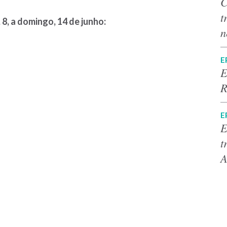
C
t
8, a domingo, 14 de junho:
n
E
E
R
E
E
t
A