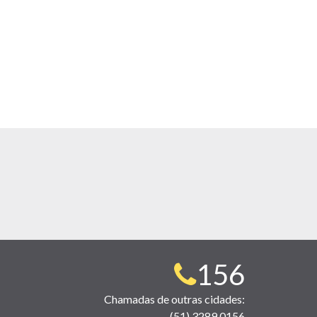
Telefone
156
para
Chamadas de outras cidades:
(51) 3289 0156