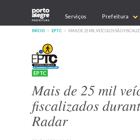
Pular
Main
para
Serviços
Prefeitura
o
navigation
conteúdo
INÍCIO
EPTC
MAIS DE 25 MIL VEÍCULOS SÃO FISC
principal
EPTC
Mais de 25 mil veí
fiscalizados duran
Radar