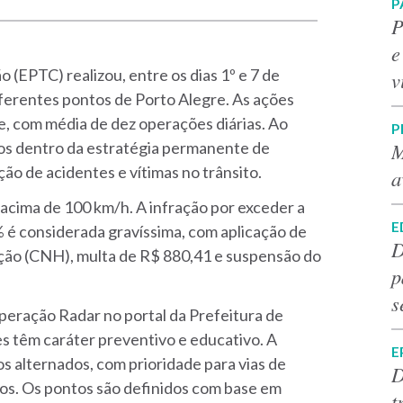
P
P
e
 (EPTC) realizou, entre os dias 1º e 7 de
v
iferentes pontos de Porto Alegre. As ações
e, com média de dez operações diárias. Ao
P
M
ados dentro da estratégia permanente de
ão de acidentes e vítimas no trânsito.
a
 acima de 100 km/h. A infração por exceder a
E
 é considerada gravíssima, com aplicação de
D
ação (CNH), multa de R$ 880,41 e suspensão do
p
s
peração Radar no portal da Prefeitura de
des têm caráter preventivo e educativo. A
E
os alternados, com prioridade para vias de
D
tros. Os pontos são definidos com base em
t