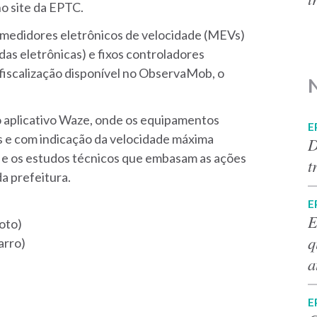
no site da EPTC.
s medidores eletrônicos de velocidade (MEVs)
das eletrônicas) e fixos controladores
 fiscalização disponível no ObservaMob, o
 aplicativo Waze, onde os equipamentos
E
 e com indicação da velocidade máxima
D
s e os estudos técnicos que embasam as ações
t
da prefeitura.
E
E
oto)
q
arro)
a
E