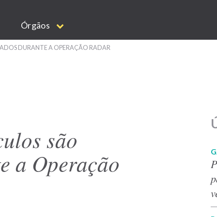
Órgãos
ALIZADOS DURANTE A OPERAÇÃO RADAR
Ú
culos são
G
te a Operação
P
p
v