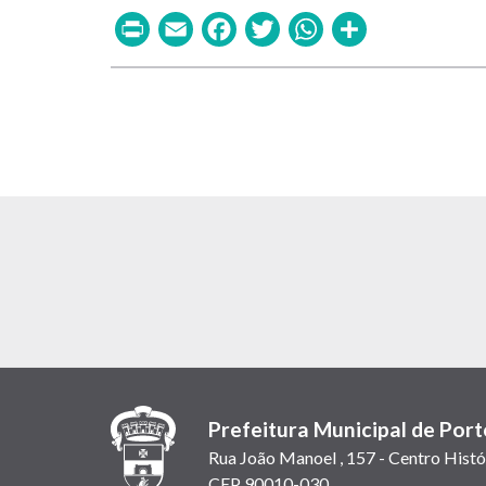
Print
Email
Facebook
Twitter
WhatsAp
Share
Prefeitura Municipal de Port
Rua João Manoel , 157 - Centro Histó
CEP 90010-030