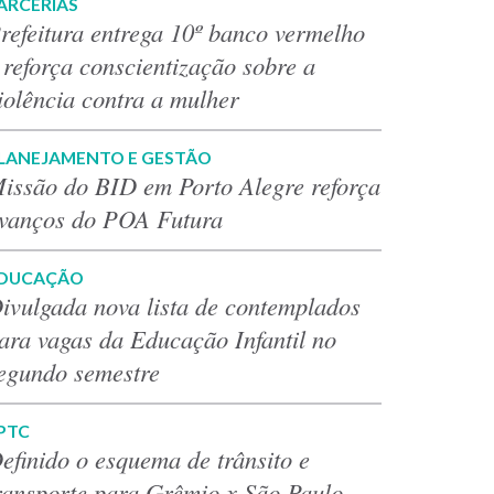
ARCERIAS
refeitura entrega 10º banco vermelho
 reforça conscientização sobre a
iolência contra a mulher
LANEJAMENTO E GESTÃO
issão do BID em Porto Alegre reforça
vanços do POA Futura
DUCAÇÃO
ivulgada nova lista de contemplados
ara vagas da Educação Infantil no
egundo semestre
PTC
efinido o esquema de trânsito e
ransporte para Grêmio x São Paulo