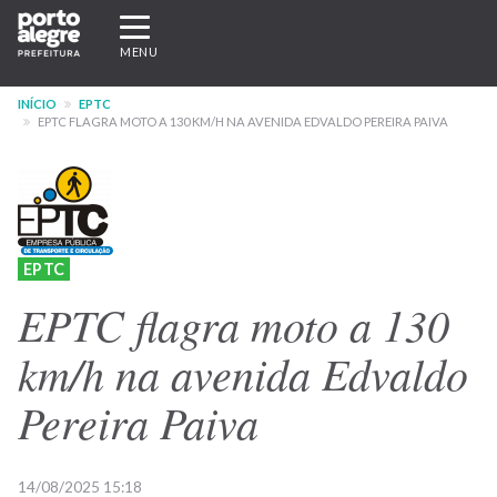
Pular
Expandir/recolher
para
navegação
MENU
o
conteúdo
INÍCIO
EPTC
principal
EPTC FLAGRA MOTO A 130 KM/H NA AVENIDA EDVALDO PEREIRA PAIVA
EPTC
EPTC flagra moto a 130
km/h na avenida Edvaldo
Pereira Paiva
14/08/2025 15:18