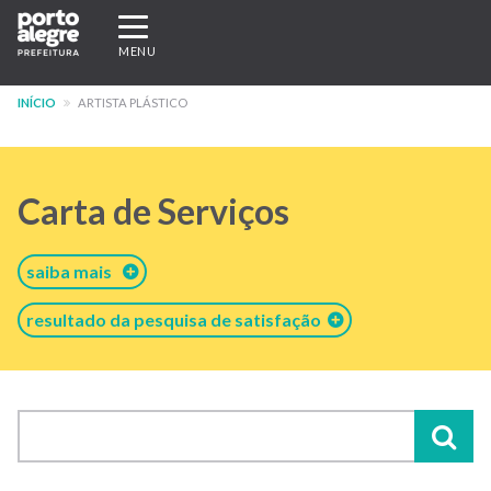
Pular
Expandir/recolher
para
navegação
MENU
o
conteúdo
INÍCIO
ARTISTA PLÁSTICO
principal
Carta de Serviços
saiba mais
resultado da pesquisa de satisfação