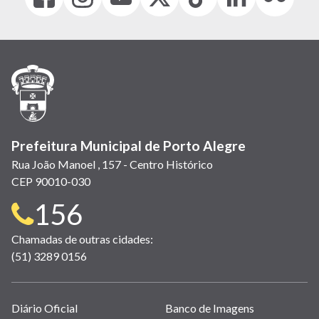
(link
(link
(link
(Antigo
(link
(link
(link
abre
abre
abre
Twitter)
abre
abre
abre
em
em
em
(link
em
em
em
nova
nova
nova
abre
nova
nova
nova
janela)
janela)
janela)
em
janela)
janela)
janela)
nova
janela)
Prefeitura Municipal de Porto Alegre
Rua João Manoel , 157 - Centro Histórico
CEP 90010-030
Telefone
156
para
Chamadas de outras cidades:
(51) 3289 0156
contato:
Links
Diário Oficial
Banco de Imagens