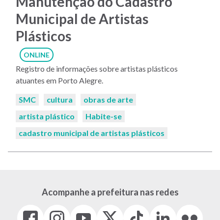
Manutenção do Cadastro
Municipal de Artistas
Plásticos
ONLINE
Registro de informações sobre artistas plásticos
atuantes em Porto Alegre.
Palavras-
SMC
cultura
obras de arte
chaves:
artista plástico
Habite-se
cadastro municipal de artistas plásticos
Acompanhe a prefeitura nas redes
Facebook
Instagram
Youtube
X
Tiktok
LinkedIn
Flickr