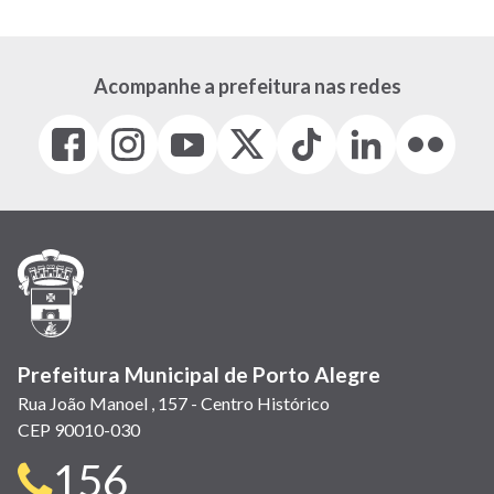
Acompanhe a prefeitura nas redes
Facebook
Instagram
Youtube
X
Tiktok
LinkedIn
Flickr
(link
(link
(link
(Antigo
(link
(link
(link
abre
abre
abre
Twitter)
abre
abre
abre
em
em
em
(link
em
em
em
nova
nova
nova
abre
nova
nova
nova
janela)
janela)
janela)
em
janela)
janela)
janela)
nova
janela)
Prefeitura Municipal de Porto Alegre
Rua João Manoel , 157 - Centro Histórico
CEP 90010-030
Telefone
156