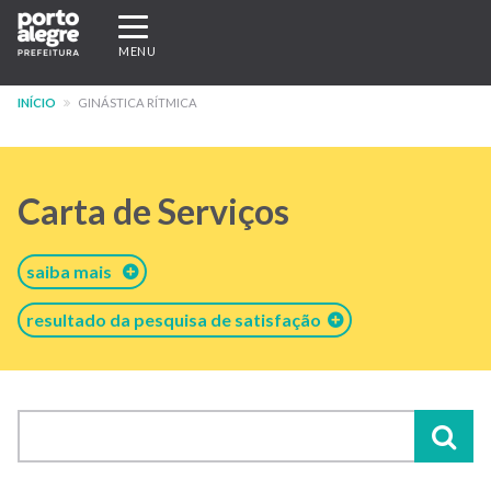
Pular
Expandir/recolher
para
navegação
MENU
o
conteúdo
INÍCIO
GINÁSTICA RÍTMICA
principal
Carta de Serviços
saiba mais
resultado da pesquisa de satisfação