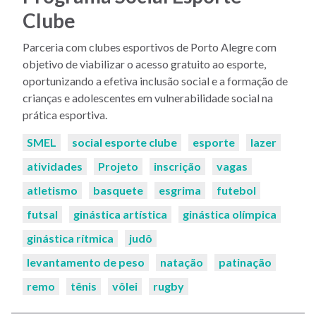
Clube
Parceria com clubes esportivos de Porto Alegre com
objetivo de viabilizar o acesso gratuito ao esporte,
oportunizando a efetiva inclusão social e a formação de
crianças e adolescentes em vulnerabilidade social na
prática esportiva.
Palavras-
SMEL
social esporte clube
esporte
lazer
chaves:
atividades
Projeto
inscrição
vagas
atletismo
basquete
esgrima
futebol
futsal
ginástica artística
ginástica olímpica
ginástica rítmica
judô
levantamento de peso
natação
patinação
remo
tênis
vôlei
rugby