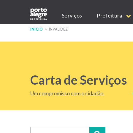
Pular
Main
para
Serviços
Prefeitura
o
navigation
conteúdo
INÍCIO
INVALIDEZ
principal
Carta de Serviços
Um compromisso com o cidadão.