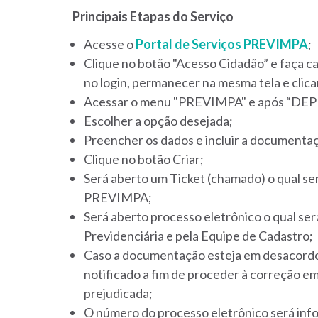
Principais Etapas do Serviço
Acesse o
Portal de Serviços PREVIMPA
;
Clique no botão "Acesso Cidadão” e faça ca
no login, permanecer na mesma tela e clic
Acessar o menu "PREVIMPA" e após “
Escolher a opção desejada;
Preencher os dados e incluir a documentaç
Clique no botão Criar;
Será aberto um Ticket (chamado) o qual s
PREVIMPA;
Será aberto processo eletrônico o qual se
Previdenciária e pela Equipe de Cadastro;
Caso a documentação esteja em desacordo 
notificado a fim de proceder à correção em a
prejudicada;
O número do processo eletrônico será in