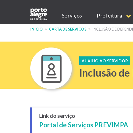
Pular
Main
para
Serviços
Prefeitura
o
navigation
conteúdo
INÍCIO
CARTA DE SERVIÇOS
INCLUSÃO DE DEPENDE
principal
AUXÍLIO AO SERVIDOR
Inclusão de
Link do serviço
Portal de Serviços PREVIMPA