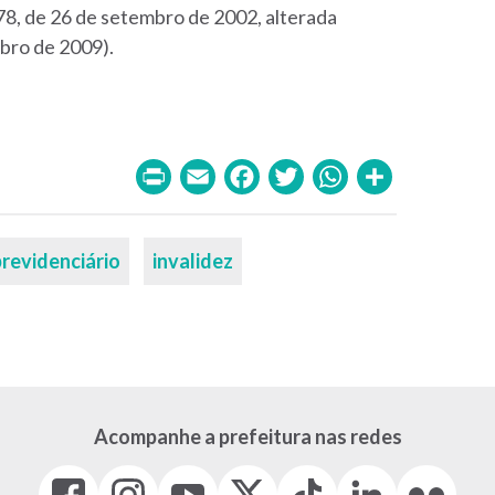
78, de 26 de setembro de 2002, alterada
ubro de 2009).
Print
Email
Facebook
Twitter
WhatsA
Share
previdenciário
invalidez
Acompanhe a prefeitura nas redes
Facebook
Instagram
Youtube
X
Tiktok
LinkedIn
Flickr