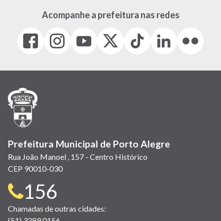
Acompanhe a prefeitura nas redes
Facebook
Instagram
Youtube
X
Tiktok
LinkedIn
Flickr
(link
(link
(link
(Antigo
(link
(link
(link
abre
abre
abre
Twitter)
abre
abre
abre
em
em
em
(link
em
em
em
nova
nova
nova
abre
nova
nova
nova
janela)
janela)
janela)
em
janela)
janela)
janela)
nova
janela)
Prefeitura Municipal de Porto Alegre
Rua João Manoel , 157 - Centro Histórico
CEP 90010-030
Telefone
156
para
Chamadas de outras cidades:
(51) 3289 0156