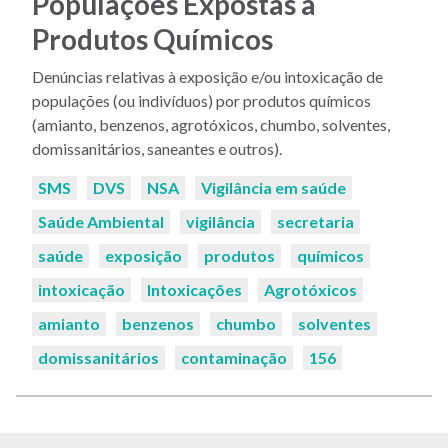
Populações Expostas a
Produtos Químicos
Denúncias relativas à exposição e/ou intoxicação de
populações (ou indivíduos) por produtos químicos
(amianto, benzenos, agrotóxicos, chumbo, solventes,
domissanitários, saneantes e outros).
Palavras-
SMS
DVS
NSA
Vigilância em saúde
chaves:
Saúde Ambiental
vigilância
secretaria
saúde
exposição
produtos
químicos
intoxicação
Intoxicações
Agrotóxicos
amianto
benzenos
chumbo
solventes
domissanitários
contaminação
156