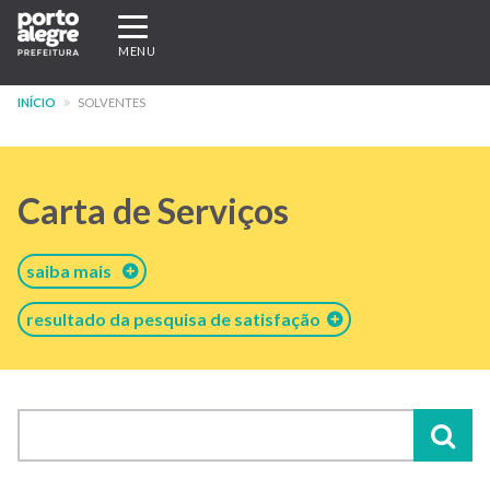
Pular
Expandir/recolher
para
navegação
MENU
o
conteúdo
INÍCIO
SOLVENTES
principal
Carta de Serviços
saiba mais
resultado da pesquisa de satisfação