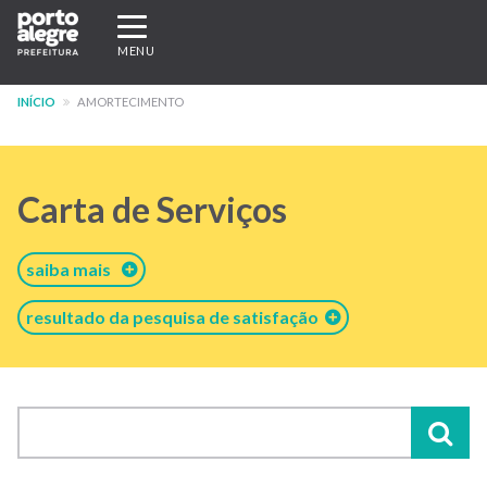
Pular
Expandir/recolher
para
navegação
MENU
o
conteúdo
INÍCIO
AMORTECIMENTO
principal
Carta de Serviços
saiba mais
resultado da pesquisa de satisfação