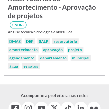
Amortecimento - Aprovação
de projetos
ONLINE
Análise técnica hidrológica e hidráulica
Palavras-
DMAE
DEP
SALP
reservatório
chaves:
amortecimento
aprovação
projeto
agendamento
departamento
municipal
água
esgotos
Acompanhe a prefeitura nas redes
Facebook
Instagram
Youtube
X
Tiktok
LinkedIn
Flickr