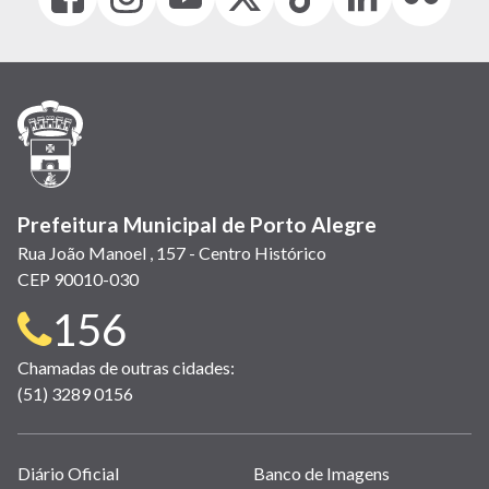
(link
(link
(link
(Antigo
(link
(link
(link
abre
abre
abre
Twitter)
abre
abre
abre
em
em
em
(link
em
em
em
nova
nova
nova
abre
nova
nova
nova
janela)
janela)
janela)
em
janela)
janela)
janela)
nova
janela)
Prefeitura Municipal de Porto Alegre
Rua João Manoel , 157 - Centro Histórico
CEP 90010-030
Telefone
156
para
Chamadas de outras cidades:
(51) 3289 0156
contato:
Links
Diário Oficial
Banco de Imagens