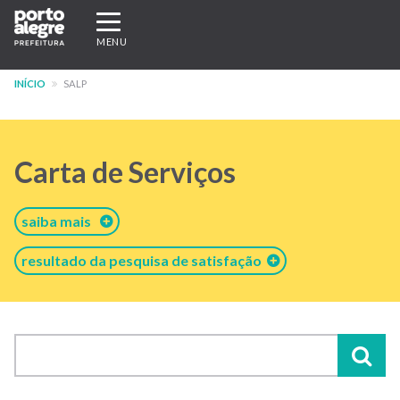
Pular
Expandir/recolher
para
navegação
MENU
o
conteúdo
INÍCIO
SALP
principal
Carta de Serviços
saiba mais
resultado da pesquisa de satisfação