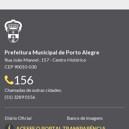
abre
abre
abre
Twitter)
abre
abre
abre
em
em
em
(link
em
em
em
nova
nova
nova
abre
nova
nova
nova
janela)
janela)
janela)
em
janela)
janela)
janela)
nova
janela)
Prefeitura Municipal de Porto Alegre
Rua João Manoel , 157 - Centro Histórico
CEP 90010-030
Telefone
156
para
Chamadas de outras cidades:
(51) 3289 0156
contato:
Links
Diário Oficial
Banco de Imagens
úteis
(LINK
ACESSE O PORTAL TRANSPARÊNCIA