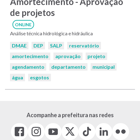
Amortecimento - Aprovação
de projetos
ONLINE
Análise técnica hidrológica e hidráulica
Palavras-
DMAE
DEP
SALP
reservatório
chaves:
amortecimento
aprovação
projeto
agendamento
departamento
municipal
água
esgotos
Acompanhe a prefeitura nas redes
Facebook
Instagram
Youtube
X
Tiktok
LinkedIn
Flickr
(link
(link
(link
(Antigo
(link
(link
(link