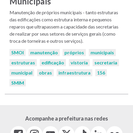
Municipais
Manutenção de próprios municipais - tanto estruturas
das edificações como estrutura interna e pequenos
reparos que ultrapassem a capacidade das secretarias
de realizar por seus setores de serviços gerais (como
troca de torneiras e outros serviços).
Palavras-
SMOI
manutenção
próprios
municipais
chaves:
estruturas
edificação
vistoria
secretaria
municipal
obras
infraestrutura
156
SMIM
Acompanhe a prefeitura nas redes
Facebook
Instagram
Youtube
X
Tiktok
LinkedIn
Flickr