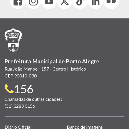
(link
(link
(link
(Antigo
(link
(link
(link
abre
abre
abre
Twitter)
abre
abre
abre
em
em
em
(link
em
em
em
nova
nova
nova
abre
nova
nova
nova
janela)
janela)
janela)
em
janela)
janela)
janela)
nova
janela)
Prefeitura Municipal de Porto Alegre
Rua João Manoel , 157 - Centro Histórico
CEP 90010-030
Telefone
156
para
Chamadas de outras cidades:
(51) 3289 0156
contato:
Links
Diário Oficial
Banco de Imagens