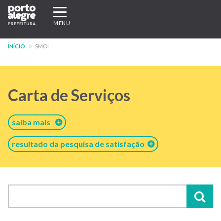
Pular
Expandir/recolher
para
navegação
MENU
o
conteúdo
INÍCIO
SMOI
principal
Carta de Serviços
saiba mais
resultado da pesquisa de satisfação