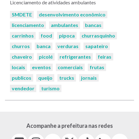
Licenciamento de atividades ambulantes
Palavras-
SMDETE
desenvolvimento econômico
chaves:
licenciamento
ambulantes
bancas
carrinhos
food
pipoca
churrasquinho
churros
banca
verduras
sapateiro
chaveiro
picolé
refrigerantes
feiras
locais
eventos
comerciais
frutas
publicos
queijo
trucks
jornais
vendedor
turismo
Acompanhe a prefeitura nas redes
Facebook
Instagram
Youtube
X
Tiktok
LinkedIn
Flickr