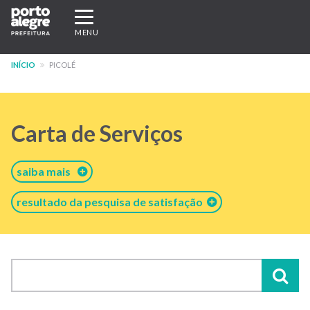
Pular
Expandir/recolher
para
navegação
MENU
o
conteúdo
INÍCIO
PICOLÉ
principal
Carta de Serviços
saiba mais
resultado da pesquisa de satisfação