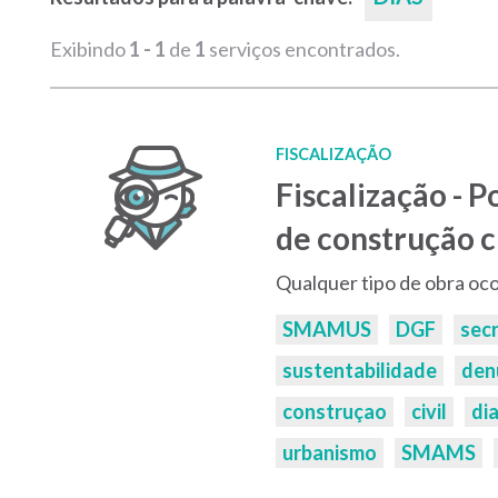
Exibindo
1 - 1
de
1
serviços encontrados.
FISCALIZAÇÃO
Fiscalização - P
de construção ci
Qualquer tipo de obra oco
Palavras-
SMAMUS
DGF
secr
chaves:
sustentabilidade
den
construçao
civil
di
urbanismo
SMAMS