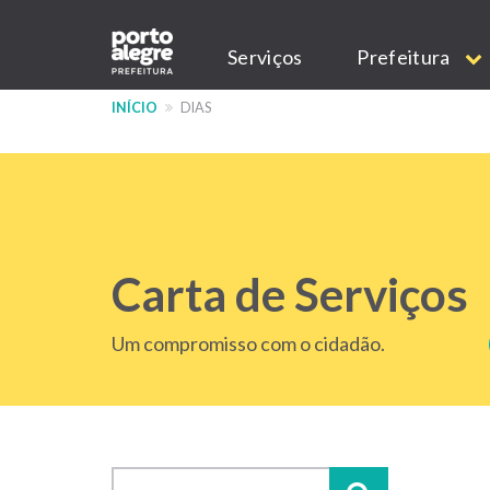
Pular
Main
para
Serviços
Prefeitura
o
navigation
conteúdo
INÍCIO
DIAS
principal
Carta de Serviços
Um compromisso com o cidadão.