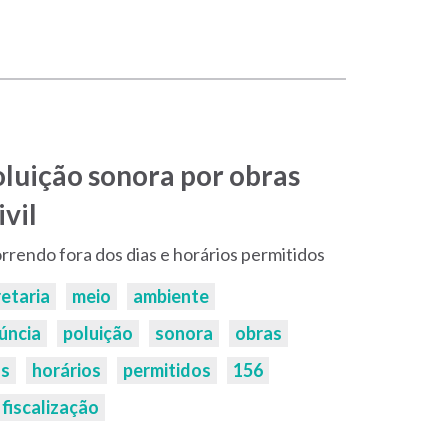
oluição sonora por obras
vil
rrendo fora dos dias e horários permitidos
etaria
meio
ambiente
úncia
poluição
sonora
obras
as
horários
permitidos
156
fiscalização