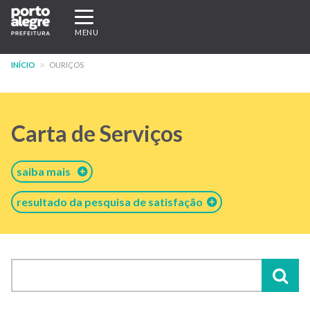
Pular
Expandir/recolher
para
navegação
MENU
o
conteúdo
INÍCIO
OURIÇOS
principal
Carta de Serviços
saiba mais
resultado da pesquisa de satisfação