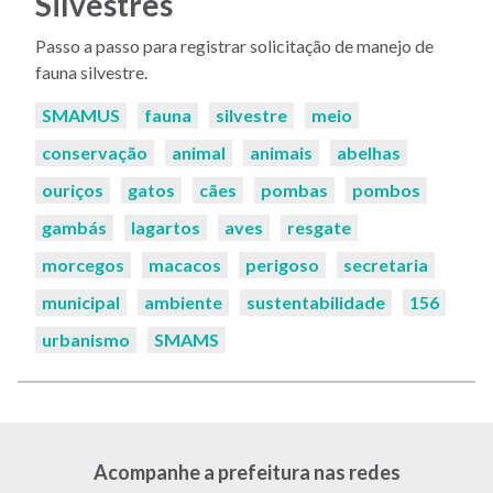
Silvestres
Passo a passo para registrar solicitação de manejo de
fauna silvestre.
Palavras-
SMAMUS
fauna
silvestre
meio
chaves:
conservação
animal
animais
abelhas
ouriços
gatos
cães
pombas
pombos
gambás
lagartos
aves
resgate
morcegos
macacos
perigoso
secretaria
municipal
ambiente
sustentabilidade
156
urbanismo
SMAMS
Acompanhe a prefeitura nas redes