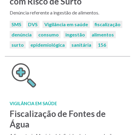
com Risco de Surto
Denúncia referente a ingestão de alimentos.
Palavras-
SMS
DVS
Vigilância em saúde
fiscalização
chaves:
denúncia
consumo
ingestão
alimentos
surto
epidemiológica
sanitária
156
VIGILÂNCIA EM SAÚDE
Fiscalização de Fontes de
Água