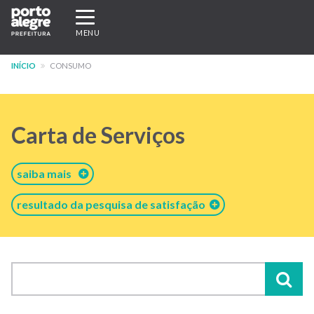
Pular
Expandir/recolher
para
navegação
MENU
o
conteúdo
INÍCIO
CONSUMO
principal
Carta de Serviços
saiba mais
resultado da pesquisa de satisfação