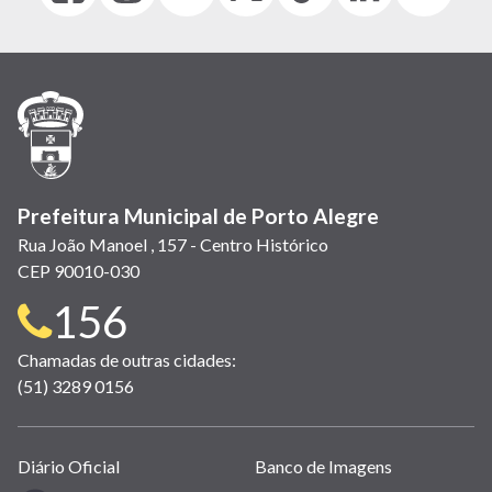
abre
abre
abre
Twitter)
abre
abre
abre
em
em
em
(link
em
em
em
nova
nova
nova
abre
nova
nova
nova
janela)
janela)
janela)
em
janela)
janela)
janela)
nova
janela)
Prefeitura Municipal de Porto Alegre
Rua João Manoel , 157 - Centro Histórico
CEP 90010-030
Telefone
156
para
Chamadas de outras cidades:
(51) 3289 0156
contato:
Links
Diário Oficial
Banco de Imagens
úteis