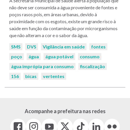
A Secretaria Municipal de Saúde alerta a população que
não deve ser consumida a água proveniente de fontes e
poços rasos pois, em áreas urbanas, devido à
proximidade com os esgotos, existe um grande risco à
saúde em função da contaminação por microrganismos
que não alteram a cor e o sabor da água.
Palavras-
SMS
DVS
Vigilância em saúde
fontes
chaves:
poço
água
água potável
consumo
água imprópia para consumo
fiscalização
156
bicas
vertentes
Acompanhe a prefeitura nas redes
Facebook
Instagram
Youtube
X
Tiktok
LinkedIn
Flickr
(link
(link
(link
(Antigo
(link
(link
(link