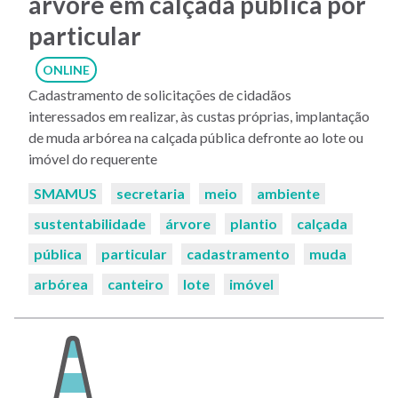
árvore em calçada pública por
particular
ONLINE
Cadastramento de solicitações de cidadãos
interessados em realizar, às custas próprias, implantação
de muda arbórea na calçada pública defronte ao lote ou
imóvel do requerente
Palavras-
SMAMUS
secretaria
meio
ambiente
chaves:
sustentabilidade
árvore
plantio
calçada
pública
particular
cadastramento
muda
arbórea
canteiro
lote
imóvel