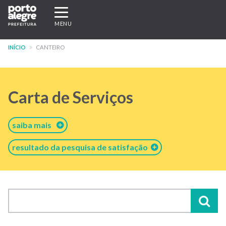
Pular
Expandir/recolher
para
navegação
MENU
o
conteúdo
INÍCIO
CANTEIRO
principal
Carta de Serviços
saiba mais
resultado da pesquisa de satisfação