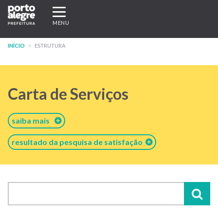
Pular
Expandir/recolher
para
navegação
MENU
o
conteúdo
INÍCIO
ESTRUTURA
principal
Carta de Serviços
saiba mais
resultado da pesquisa de satisfação