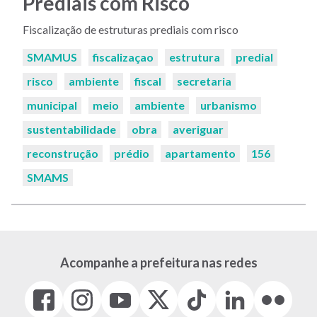
Prediais com Risco
Fiscalização de estruturas prediais com risco
Palavras-
SMAMUS
fiscalizaçao
estrutura
predial
chaves:
risco
ambiente
fiscal
secretaria
municipal
meio
ambiente
urbanismo
sustentabilidade
obra
averiguar
reconstrução
prédio
apartamento
156
SMAMS
Acompanhe a prefeitura nas redes
Facebook
Instagram
Youtube
X
Tiktok
LinkedIn
Flickr
(link
(link
(link
(Antigo
(link
(link
(link