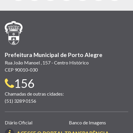
abre
abre
abre
Twitter)
abre
abre
abre
em
em
em
(link
em
em
em
nova
nova
nova
abre
nova
nova
nova
janela)
janela)
janela)
em
janela)
janela)
janela)
nova
janela)
Prefeitura Municipal de Porto Alegre
Rua João Manoel , 157 - Centro Histórico
CEP 90010-030
Telefone
156
para
Chamadas de outras cidades:
(51) 3289 0156
contato:
Links
Diário Oficial
Banco de Imagens
úteis