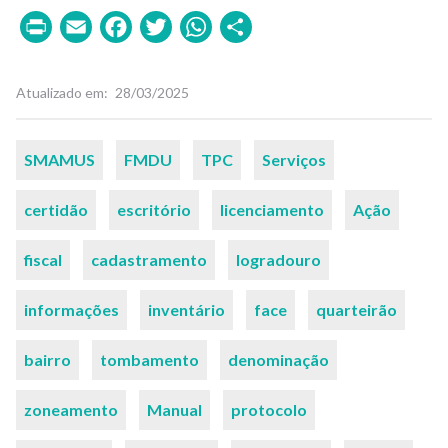
Print
Email
Facebook
Twitter
WhatsApp
Share
Atualizado em
28/03/2025
Palavras-
SMAMUS
FMDU
TPC
Serviços
chaves
certidão
escritório
licenciamento
Ação
fiscal
cadastramento
logradouro
informações
inventário
face
quarteirão
bairro
tombamento
denominação
zoneamento
Manual
protocolo