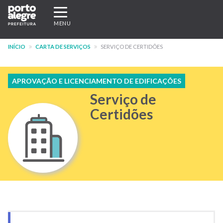
Pular
Expandir/recolher
para
navegação
MENU
o
conteúdo
INÍCIO
CARTA DE SERVIÇOS
SERVIÇO DE CERTIDÕES
principal
APROVAÇÃO E LICENCIAMENTO DE EDIFICAÇÕES
Serviço de
Certidões