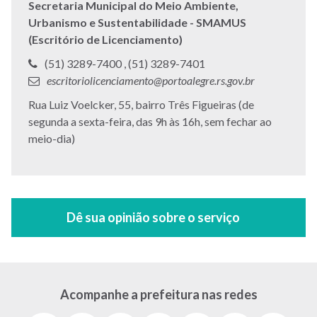
Secretaria Municipal do Meio Ambiente,
Urbanismo e Sustentabilidade - SMAMUS
(Escritório de Licenciamento)
Telefone:
Telefone:
(51) 3289-7400 ,
(51) 3289-7401
E-
escritoriolicenciamento@portoalegre.rs.gov.br
mail:
Endereço:
Rua Luiz Voelcker, 55, bairro Três Figueiras (de
segunda a sexta-feira, das 9h às 16h, sem fechar ao
meio-dia)
Acompanhe a prefeitura nas redes