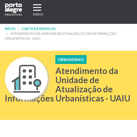
Pular
Expandir/recolher
para
navegação
MENU
o
conteúdo
INÍCIO
CARTA DE SERVIÇOS
principal
ATENDIMENTO DA UNIDADE DE ATUALIZAÇÃO DE INFORMAÇÕES
URBANÍSTICAS - UAIU
URBANISMO
Atendimento da
Unidade de
Atualização de
Informações Urbanísticas - UAIU