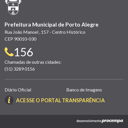
nova
janela)
Prefeitura Municipal de Porto Alegre
Rua João Manoel , 157 - Centro Histórico
CEP 90010-030
Telefone
156
para
Chamadas de outras cidades:
(51) 3289 0156
contato:
Links
Diário Oficial
Banco de Imagens
úteis
(LINK
ACESSE O PORTAL TRANSPARÊNCIA
(abrem
ABRE
em
EM
nova
(link
NOVA
janela)