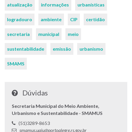
atualização
informações
urbanísticas
logradouro
ambiente
CIP
certidão
secretaria
municipal
meio
sustentabilidade
emissão
urbanismo
SMAMS
Dúvidas
Secretaria Municipal do Meio Ambiente,
Urbanismo e Sustentabilidade - SMAMUS
Telefone:
(51)3289-8653
E-
smamus.uaiu@portoalegre.rs.gov.br