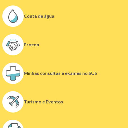
n
o
Conta de água
v
a
j
a
Procon
n
e
l
a
)
Minhas consultas e exames no SUS
(
Turismo e Eventos
l
i
n