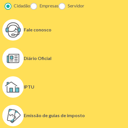
Cidadão
Empresas
Servidor
Fale conosco
(
Diário Oficial
l
i
n
k
IPTU
a
b
r
e
Emissão de guias de imposto
e
m