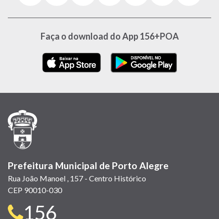
abre
abre
abre
Twitter)
abre
abre
abre
em
em
em
(link
em
em
em
nova
nova
nova
abre
nova
nova
nova
Faça o download do App 156+POA
janela)
janela)
janela)
em
janela)
janela)
janela)
nova
janela)
Prefeitura Municipal de Porto Alegre
Rua João Manoel , 157 - Centro Histórico
CEP 90010-030
Telefone
156