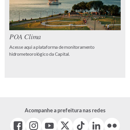
POA Clima
Acesse aqui a plataforma de monitoramento
hidrometeorológico da Capital.
Acompanhe a prefeitura nas redes
Facebook
Instagram
Youtube
X
Tiktok
LinkedIn
Flickr
(link
(link
(link
(Antigo
(link
(link
(link