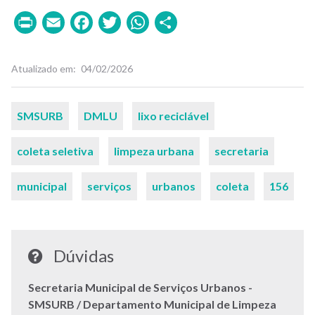
Print
Email
Facebook
Twitter
WhatsApp
Share
Atualizado em
04/02/2026
Palavras-
SMSURB
DMLU
lixo reciclável
chaves
coleta seletiva
limpeza urbana
secretaria
municipal
serviços
urbanos
coleta
156
Dúvidas
Secretaria Municipal de Serviços Urbanos -
SMSURB / Departamento Municipal de Limpeza