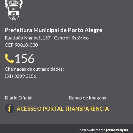
nova
janela)
Prefeitura Municipal de Porto Alegre
Rua João Manoel , 157 - Centro Histórico
CEP 90010-030
Telefone
156
para
Chamadas de outras cidades:
(51) 3289 0156
contato:
Links
Diário Oficial
Banco de Imagens
úteis
(LINK
ACESSE O PORTAL TRANSPARÊNCIA
(abrem
ABRE
em
EM
nova
(link
NOVA
janela)