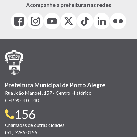
Acompanhe a prefeitura nas redes
Facebook
Instagram
Youtube
X
Tiktok
LinkedIn
Flickr
(link
(link
(link
(Antigo
(link
(link
(link
abre
abre
abre
Twitter)
abre
abre
abre
em
em
em
(link
em
em
em
nova
nova
nova
abre
nova
nova
nova
janela)
janela)
janela)
em
janela)
janela)
janela)
nova
janela)
Prefeitura Municipal de Porto Alegre
Rua João Manoel , 157 - Centro Histórico
CEP 90010-030
Telefone
156
para
Chamadas de outras cidades:
(51) 3289 0156