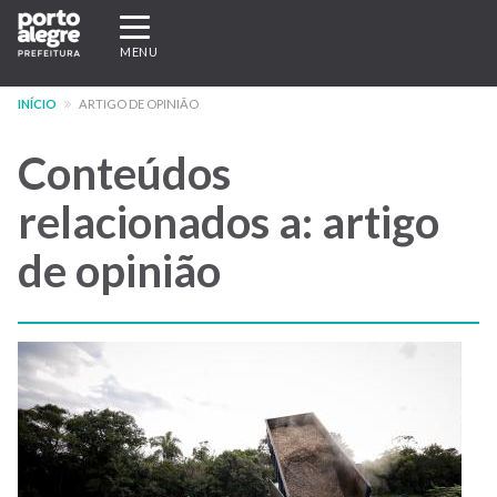
Pular
Expandir/recolher
para
navegação
MENU
o
conteúdo
INÍCIO
ARTIGO DE OPINIÃO
principal
Conteúdos
relacionados a: artigo
de opinião