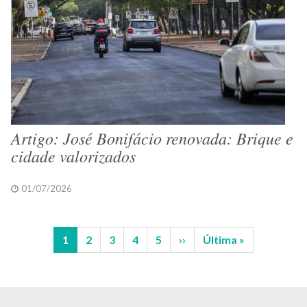
Artigo: José Bonifácio renovada: Brique e
cidade valorizados
01/07/2026
Página
1
Página
2
Página
3
Página
4
Página
5
Próxima
››
Última
Última »
Paginação
atual
página
página