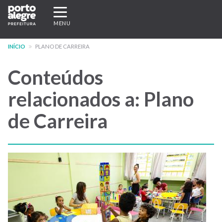
Pular
Expandir/recolher
para
navegação
MENU
o
conteúdo
INÍCIO
PLANO DE CARREIRA
principal
Conteúdos
relacionados a: Plano
de Carreira