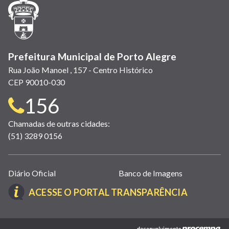
janela)
janela)
janela)
em
janela)
janela)
janela)
nova
janela)
Prefeitura Municipal de Porto Alegre
Rua João Manoel , 157 - Centro Histórico
CEP 90010-030
Telefone
156
para
Chamadas de outras cidades:
(51) 3289 0156
contato:
Links
Diário Oficial
Banco de Imagens
úteis
(LINK
ACESSE O PORTAL TRANSPARÊNCIA
(abrem
ABRE
em
EM
nova