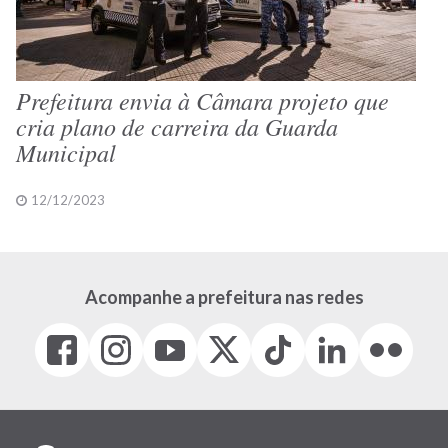
Prefeitura envia à Câmara projeto que
cria plano de carreira da Guarda
Municipal
12/12/2023
Acompanhe a prefeitura nas redes
Facebook
Instagram
Youtube
X
Tiktok
LinkedIn
Flickr
(link
(link
(link
(Antigo
(link
(link
(link
abre
abre
abre
Twitter)
abre
abre
abre
em
em
em
(link
em
em
em
nova
nova
nova
abre
nova
nova
nova