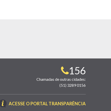
Telefone
156
para
Chamadas de outras cidades:
(51) 3289 0156
contato:
(LINK
ACESSE O PORTAL TRANSPARÊNCIA
ABRE