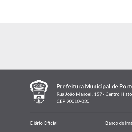
Prefeitura Municipal de Port
Rua João Manoel , 157 - Centro Histó
CEP 90010-030
Links
Diário Oficial
Banco de Im
úteis