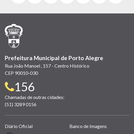
abre
abre
abre
Twitter)
abre
abre
abre
em
em
em
(link
em
em
em
nova
nova
nova
abre
nova
nova
nova
janela)
janela)
janela)
em
janela)
janela)
janela)
nova
janela)
Prefeitura Municipal de Porto Alegre
Rua João Manoel , 157 - Centro Histórico
CEP 90010-030
Telefone
156
para
Chamadas de outras cidades:
(51) 3289 0156
contato:
Links
Diário Oficial
Banco de Imagens
úteis