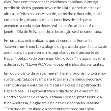
dias. Para comemorar as festividades natalinas, o antigo
prédio histórico ganhou árvore de Natal de seis metros de
altura, enfeites nas cores verde, vermelho e dourado, e está
coberto de guirlandas e luzes coloridas de led que se
acendem a cada entardecer. Vai ser assim até o dia 6 de
janeiro, Dia de Reis, quando a decoração será desmontada.
Em uma das extremidades que circundam a Fonte da
Talavera, um trenó faz a alegria da garotada que não cansa de
pedir aos pais para serem fotografados no transporte do
Papai Noel, puxado por renas. Outro local “instagramável” é
a decoração “I Love POA”, um dos preferidos dos visitantes.
Em outro canto da praça, mãe e filha, moradoras no Extremo-
sul da Capital, posavam para fotos em um banco decorado
com bolinhas e enfeites de Natal e na clássica poltrona do
Papai Noel. Elas aproveitaram o dia de folga e vieram ao
Centro conhecer o espaço. Tatiana Hossen, professora, e a
filha Andressa, elogiaram a beleza da decoração natalina.
“Está tudo muito lindo e a prefeitura merece parabéns”,