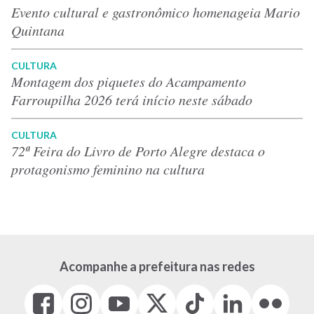
Evento cultural e gastronômico homenageia Mario
Quintana
CULTURA
Montagem dos piquetes do Acampamento
Farroupilha 2026 terá início neste sábado
CULTURA
72ª Feira do Livro de Porto Alegre destaca o
protagonismo feminino na cultura
Acompanhe a prefeitura nas redes
Facebook
Instagram
Youtube
X
Tiktok
LinkedIn
Flickr
(link
(link
(link
(Antigo
(link
(link
(link