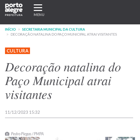
Pular
Expandir/recolher
para
navegação
MENU
o
conteúdo
INÍCIO
SECRETARIA MUNICIPAL DA CULTURA
principal
DECORAÇÃO NATALINA DO PAÇO MUNICIPAL ATRAI VISITANTES
CULTURA
Decoração natalina do
Paço Municipal atrai
visitantes
11/12/2023 15:32
Pedro Piegas / PMPA