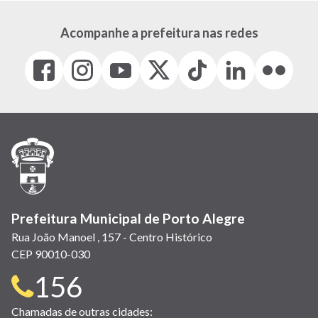
Acompanhe a prefeitura nas redes
Facebook
Instagram
Youtube
X
Tiktok
LinkedIn
Flickr
(link
(link
(link
(Antigo
(link
(link
(link
abre
abre
abre
Twitter)
abre
abre
abre
em
em
em
(link
em
em
em
nova
nova
nova
abre
nova
nova
nova
janela)
janela)
janela)
em
janela)
janela)
janela)
nova
janela)
Prefeitura Municipal de Porto Alegre
Rua João Manoel , 157 - Centro Histórico
CEP 90010-030
Telefone
156
para
Chamadas de outras cidades: