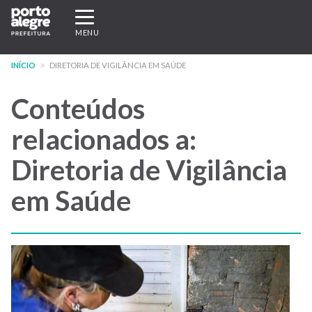
Pular
Expandir/recolher
para
navegação
MENU
o
conteúdo
INÍCIO
DIRETORIA DE VIGILÂNCIA EM SAÚDE
principal
Conteúdos
relacionados a:
Diretoria de Vigilância
em Saúde