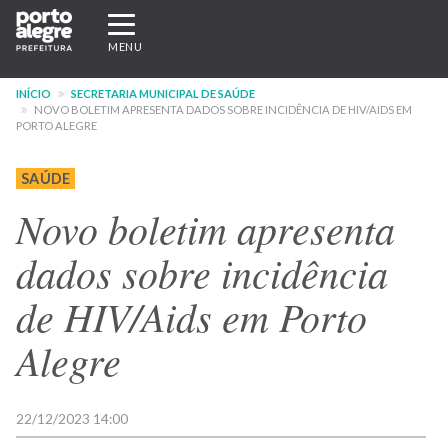
Pular
Expandir/recolher
para
navegação
MENU
o
conteúdo
INÍCIO
SECRETARIA MUNICIPAL DE SAÚDE
principal
NOVO BOLETIM APRESENTA DADOS SOBRE INCIDÊNCIA DE HIV/AIDS EM
PORTO ALEGRE
SAÚDE
Novo boletim apresenta
dados sobre incidência
de HIV/Aids em Porto
Alegre
22/12/2023 14:00