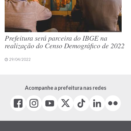
Prefeitura será parceira do IBGE na
realização do Censo Demográfico de 2022
29/04/2022
Acompanhe a prefeitura nas redes
Facebook
Instagram
Youtube
X
Tiktok
LinkedIn
Flickr
(link
(link
(link
(Antigo
(link
(link
(link
abre
abre
abre
Twitter)
abre
abre
abre
em
em
em
(link
em
em
em
nova
nova
nova
abre
nova
nova
nova