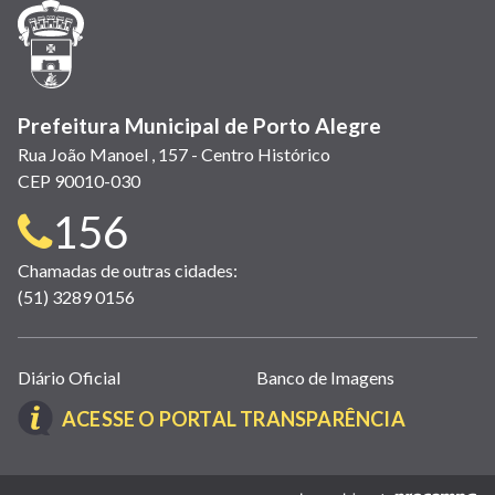
janela)
janela)
janela)
em
janela)
janela)
janela)
nova
janela)
Prefeitura Municipal de Porto Alegre
Rua João Manoel , 157 - Centro Histórico
CEP 90010-030
Telefone
156
para
Chamadas de outras cidades:
(51) 3289 0156
contato:
Links
Diário Oficial
Banco de Imagens
úteis
(LINK
ACESSE O PORTAL TRANSPARÊNCIA
(abrem
ABRE
em
EM
nova