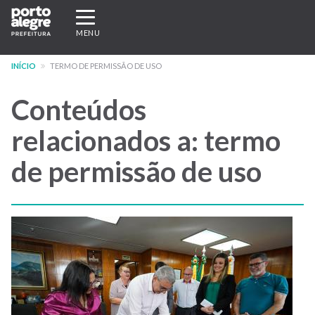
Pular
Expandir/recolher
para
navegação
MENU
o
conteúdo
INÍCIO
TERMO DE PERMISSÃO DE USO
principal
Conteúdos
relacionados a: termo
de permissão de uso