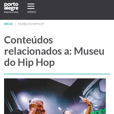
Pular
Expandir/recolher
para
navegação
MENU
o
conteúdo
INÍCIO
MUSEU DO HIP HOP
principal
Conteúdos
relacionados a: Museu
do Hip Hop