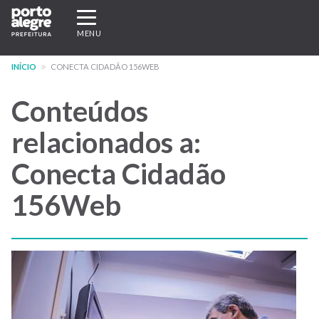
Pular
Expandir/recolher
para
navegação
MENU
o
conteúdo
INÍCIO
CONECTA CIDADÃO 156WEB
principal
Conteúdos
relacionados a:
Conecta Cidadão
156Web