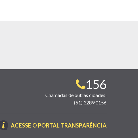
Telefone
156
para
Chamadas de outras cidades:
(51) 3289 0156
contato:
(LINK
ACESSE O PORTAL TRANSPARÊNCIA
ABRE