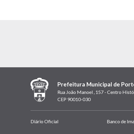
Prefeitura Municipal de Port
Rua João Manoel , 157 - Centro Histó
CEP 90010-030
Links
Diário Oficial
Banco de Im
úteis