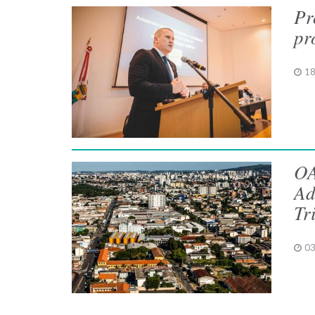
Pr
pr
18
OA
Ad
Tr
03