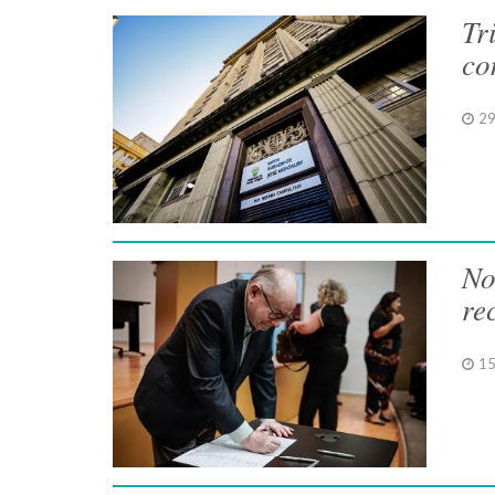
Tr
co
29
No
re
15