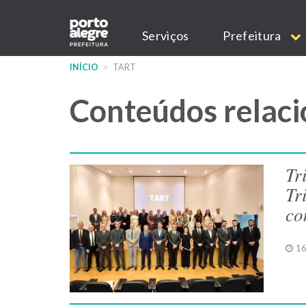
Pular
Main
para
Serviços
Prefeitura
o
navigation
conteúdo
INÍCIO
TART
principal
Conteúdos relaci
Tr
Tr
co
16