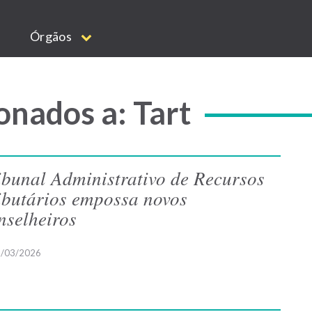
Órgãos
onados a: Tart
ibunal Administrativo de Recursos
ibutários empossa novos
nselheiros
/03/2026