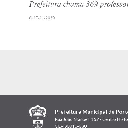
Prefeitura chama 369 professo
17/11/2020
Prefeitura Municipal de Port
Rua João Manoel , 157 - Centro Histó
CEP 90010-030