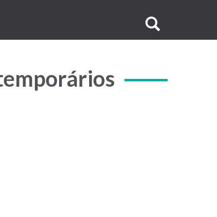
Buscar
no
site
 temporários