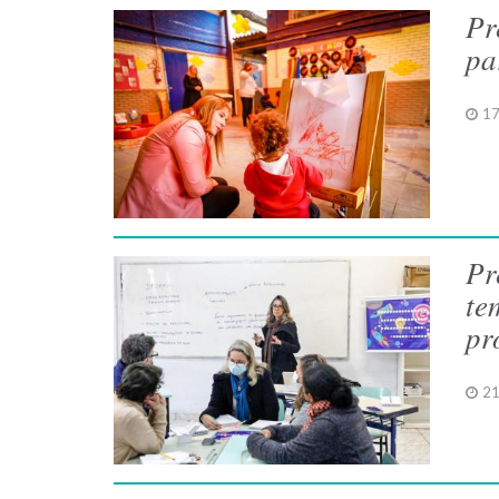
Pr
pa
17
Pr
te
pr
21