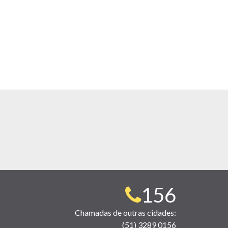
Telefone
156
para
Chamadas de outras cidades:
(51) 3289 0156