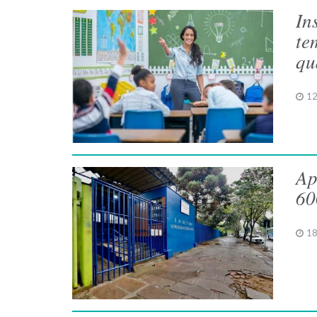
In
te
qu
12
Ap
60
18