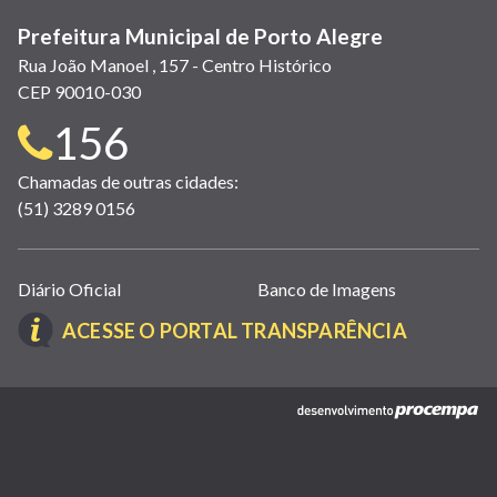
Prefeitura Municipal de Porto Alegre
Rua João Manoel , 157 - Centro Histórico
CEP 90010-030
Telefone
156
para
Chamadas de outras cidades:
(51) 3289 0156
contato:
Links
Diário Oficial
Banco de Imagens
úteis
(LINK
ACESSE O PORTAL TRANSPARÊNCIA
(abrem
ABRE
em
EM
nova
(link
NOVA
janela)
abre
JANELA)
em
nova