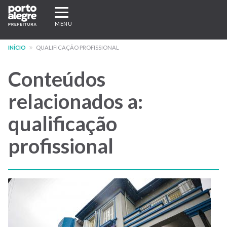
Pular
Expandir/recolher
para
navegação
MENU
o
conteúdo
INÍCIO
QUALIFICAÇÃO PROFISSIONAL
principal
Conteúdos
relacionados a:
qualificação
profissional