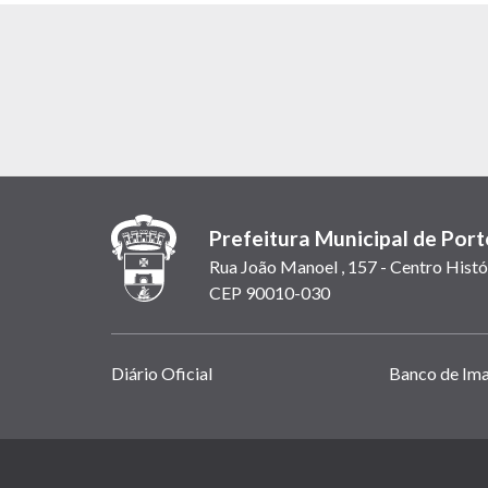
Prefeitura Municipal de Port
Rua João Manoel , 157 - Centro Histó
CEP 90010-030
Links
Diário Oficial
Banco de Im
úteis
(abrem
em
(link
nova