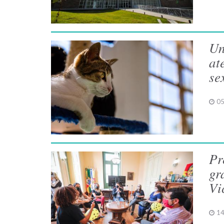
Un
at
se
05
Pr
gr
Vi
14