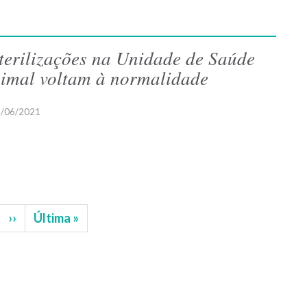
terilizações na Unidade de Saúde
imal voltam à normalidade
/06/2021
gina
Próxima
››
Última
Última »
página
página