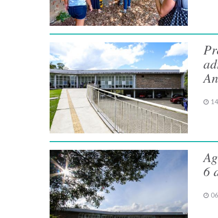
Pr
ad
An
14
Ag
6 
06