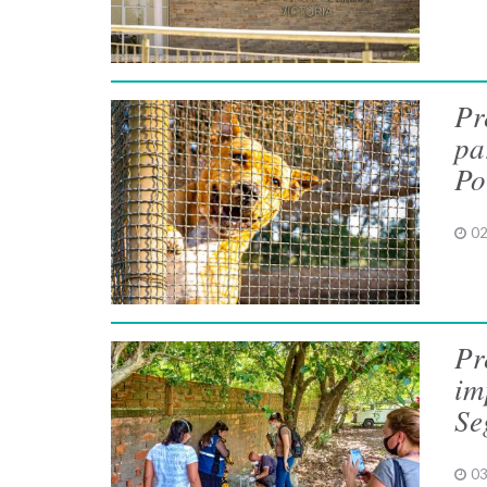
Pr
pa
Po
02
Pr
im
Se
03