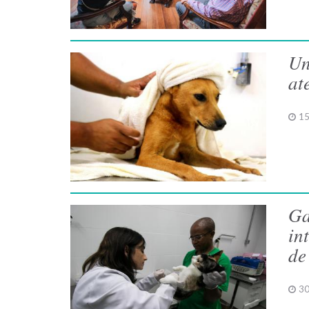
Un
at
15
Ga
in
de
30