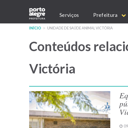
Pular
Main
para
Serviços
Prefeitura
o
navigation
conteúdo
INÍCIO
UNIDADE DE SAÚDE ANIMAL VICTÓRIA
principal
Conteúdos relaci
Victória
Eq
pú
Vi
09