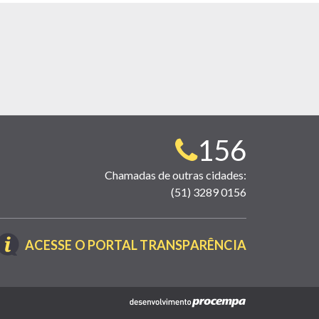
Telefone
156
para
Chamadas de outras cidades:
(51) 3289 0156
contato:
(LINK
ACESSE O PORTAL TRANSPARÊNCIA
ABRE
EM
NOVA