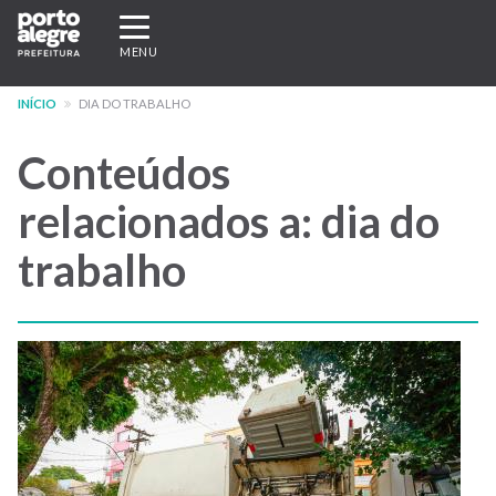
Pular
Expandir/recolher
para
navegação
MENU
o
conteúdo
INÍCIO
DIA DO TRABALHO
principal
Conteúdos
relacionados a: dia do
trabalho