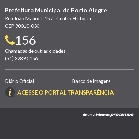
Prefeitura Municipal de Porto Alegre
Rua João Manoel , 157 - Centro Histórico
CEP 90010-030
Telefone
156
para
Chamadas de outras cidades:
(51) 3289 0156
contato:
Links
Diário Oficial
Banco de Imagens
úteis
(LINK
ACESSE O PORTAL TRANSPARÊNCIA
(abrem
ABRE
em
EM
nova
(link
NOVA
janela)
abre
JANELA)
em
nova