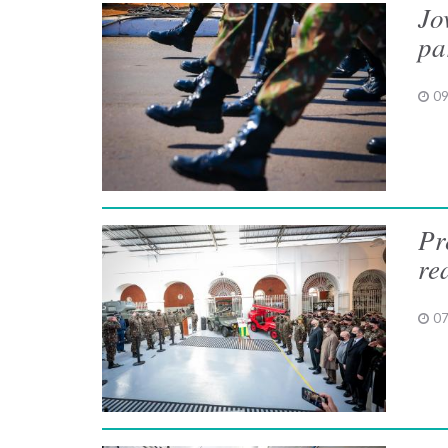
Jo
pa
09
Pr
re
07