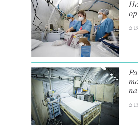
Ho
op
19
Pa
mo
na
13