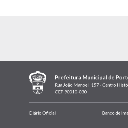
Prefeitura Municipal de Port
Rua João Manoel , 157 - Centro Histó
CEP 90010-030
Links
Diário Oficial
Banco de Im
úteis
(abrem