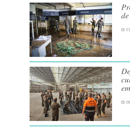
Pr
de
31
De
cu
em
08