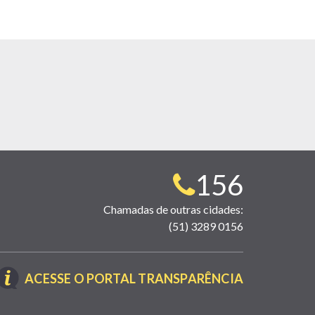
Telefone
156
para
Chamadas de outras cidades:
(51) 3289 0156
contato:
(LINK
ACESSE O PORTAL TRANSPARÊNCIA
ABRE