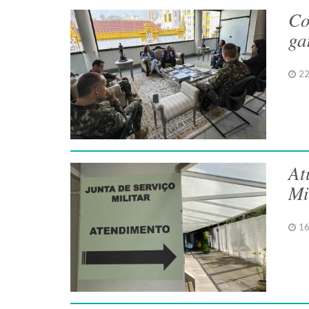
Co
ga
22
At
Mi
16