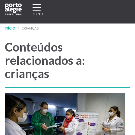
Pular
Expandir/recolher
para
navegação
MENU
o
conteúdo
INÍCIO
CRIANÇAS
principal
Conteúdos
relacionados a:
crianças